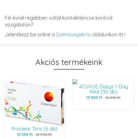
Fél évnél régebben voltál kontaktlencse kontroll
vizsgálaton?
Jelentkezz be online a
Szemüvegek.hu
oldalunkon itt !
Akciós termékeink
ACUVUE Oasys 1-Day
MAX (30 db)
13 500 Ft
13 370 Ft
Proclear Toric (6 db)
13 590 Ft
13 990 Ft