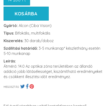
KOSÁRBA
Gyártó:
Alcon (Ciba Vision)
Típus:
Bifokális, multifokális
Kiszerelés:
30 darab/doboz
Szállítási határidő:
3-5 munkanap* készlethiány esetén
5-10 munkanap
Leírás:
Átmérő: 14.0 Az optikai zóna területében az állandó
addició jobb látásélességet, kiszámítható eredményeket
és csökkent illesztési időt eredményez.
MEGOSZTÁS:
Fél évnél régebben voltál kontaktlencse kontroll