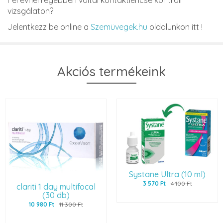
vizsgálaton?
Jelentkezz be online a
Szemüvegek.hu
oldalunkon itt !
Akciós termékeink
Systane Ultra (10 ml)
3 570 Ft
4 100 Ft
clariti 1 day multifocal
(30 db)
10 980 Ft
11 300 Ft