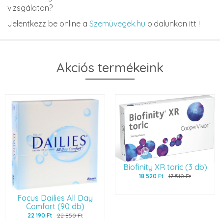
vizsgálaton?
Jelentkezz be online a
Szemüvegek.hu
oldalunkon itt !
Akciós termékeink
Biofinity XR toric (3 db)
18 520 Ft
17 510 Ft
Focus Dailies All Day
Comfort (90 db)
22 190 Ft
22 850 Ft