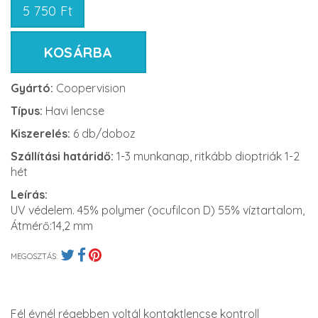
5 750 Ft
KOSÁRBA
Gyártó:
Coopervision
Típus:
Havi lencse
Kiszerelés:
6 db/doboz
Szállítási határidő:
1-3 munkanap, ritkább dioptriák 1-2
hét
Leírás:
UV védelem. 45% polymer (ocufilcon D) 55% víztartalom,
Átmérő:14,2 mm
MEGOSZTÁS:
Fél évnél régebben voltál kontaktlencse kontroll