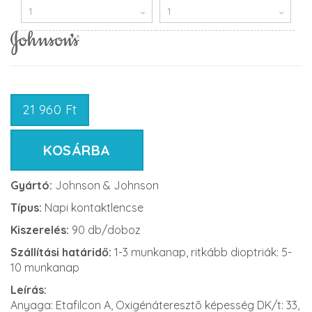
21 960 Ft
KOSÁRBA
Gyártó:
Johnson & Johnson
Típus:
Napi kontaktlencse
Kiszerelés:
90 db/doboz
Szállítási határidő:
1-3 munkanap, ritkább dioptriák: 5-
10 munkanap
Leírás:
Anyaga: Etafilcon A, Oxigénáteresztõ képesség DK/t: 33,