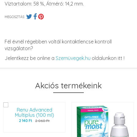
Víztartalom: 58 %, Átmérő: 14,2 mm.
MEGOSZTÁS:
Fél évnél régebben voltál kontaktlencse kontroll
vizsgálaton?
Jelentkezz be online a
Szemüvegek.hu
oldalunkon itt !
Akciós termékeink
Renu Advanced
Multiplus (100 ml)
2 140 Ft
2 060 Ft